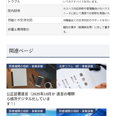
トラブル
いてのアドバイスを行います。
カスハラ対応研修や管理職向けのハラスメン
院内研修
ニーズに応じて貴院での研修を実施いたしま
労組との交渉対応
労働組合との交渉対応のサポートを行います
個別の案件（医療訴訟等）に対して着手金を
弁護士費用割引
す。
関連ページ
医療機関の相続・事業承継
医療機関の相続・事業承継
法律コラム
公正証書遺言（2025年10月か
遺言の種類
ら順次デジタル化していま
す！）
医療機関の相続・事業承継
医療機関の相続・事業承継