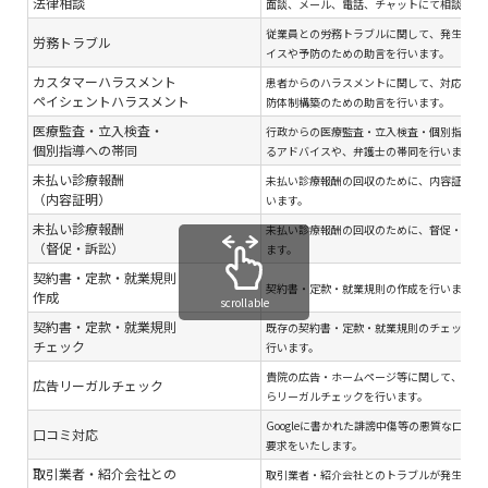
法律相談
面談、メール、電話、チャットにて相談対応
従業員との労務トラブルに関して、発生後の
労務トラブル
イスや予防のための助言を行います。
カスタマーハラスメント
患者からのハラスメントに関して、対応のア
ペイシェントハラスメント
防体制構築のための助言を行います。
医療監査・立入検査・
行政からの医療監査・立入検査・個別指導へ
個別指導への帯同
るアドバイスや、弁護士の帯同を行います。
未払い診療報酬
未払い診療報酬の回収のために、内容証明郵
（内容証明）
います。
未払い診療報酬
未払い診療報酬の回収のために、督促・訴訟
（督促・訴訟）
ます。
契約書・定款・就業規則
契約書・定款・就業規則の作成を行います。
作成
scrollable
契約書・定款・就業規則
既存の契約書・定款・就業規則のチェック・
チェック
行います。
貴院の広告・ホームページ等に関して、関連
広告リーガルチェック
らリーガルチェックを行います。
Googleに書かれた誹謗中傷等の悪質な口コ
口コミ対応
要求をいたします。
取引業者・紹介会社との
取引業者・紹介会社とのトラブルが発生した