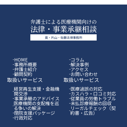
弁護士による医療機関向けの
法律・事業承継相談
奥・片山・佐藤法律事務所
HOME
コラム
事務所概要
解決事例
弁護士紹介
アクセス
顧問契約
お問い合わせ
取扱いサービス
取扱いサービス
経営再生支援・金融機
医療過誤の対応
関交渉
カスハラ・口コミ対応
事業承継のアドバイス
従業員の労働トラブル
医療機関の支配権を巡
未払診療報酬の回収
る争いの解決
リーガルチェック（契
閉院支援パッケージ
約書・広告）
行政対応