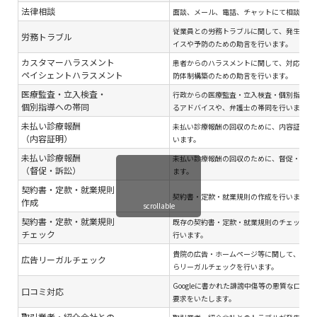
法律相談
面談、メール、電話、チャットにて相談対応
従業員との労務トラブルに関して、発生後の
労務トラブル
イスや予防のための助言を行います。
カスタマーハラスメント
患者からのハラスメントに関して、対応のア
ペイシェントハラスメント
防体制構築のための助言を行います。
医療監査・立入検査・
行政からの医療監査・立入検査・個別指導へ
個別指導への帯同
るアドバイスや、弁護士の帯同を行います。
未払い診療報酬
未払い診療報酬の回収のために、内容証明郵
（内容証明）
います。
未払い診療報酬
未払い診療報酬の回収のために、督促・訴訟
（督促・訴訟）
ます。
契約書・定款・就業規則
契約書・定款・就業規則の作成を行います。
作成
scrollable
契約書・定款・就業規則
既存の契約書・定款・就業規則のチェック・
チェック
行います。
貴院の広告・ホームページ等に関して、関連
広告リーガルチェック
らリーガルチェックを行います。
Googleに書かれた誹謗中傷等の悪質な口コ
口コミ対応
要求をいたします。
取引業者・紹介会社との