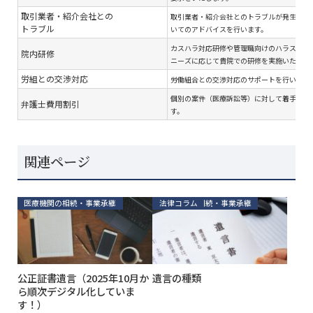
取引業者・紹介会社との
取引業者・紹介会社とのトラブルが発生した
トラブル
いてのアドバイスを行います。
カスハラ対応研修や管理職向けのハラスメン
院内研修
ニーズに応じて貴院での研修を実施いたしま
労組との交渉対応
労働組合との交渉対応のサポートを行います
個別の案件（医療訴訟等）に対して着手金を
弁護士費用割引
す。
関連ページ
医療機関の相続・事業承継
医療機関の相続・事業承継
法律コラム
公正証書遺言（2025年10月か
遺言の種類
ら順次デジタル化していま
す！）