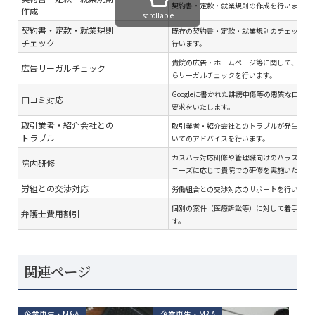
契約書・定款・就業規則の作成を行います。
作成
scrollable
契約書・定款・就業規則
既存の契約書・定款・就業規則のチェック・
チェック
行います。
貴院の広告・ホームページ等に関して、関連
広告リーガルチェック
らリーガルチェックを行います。
Googleに書かれた誹謗中傷等の悪質な口コ
口コミ対応
要求をいたします。
取引業者・紹介会社との
取引業者・紹介会社とのトラブルが発生した
トラブル
いてのアドバイスを行います。
カスハラ対応研修や管理職向けのハラスメン
院内研修
ニーズに応じて貴院での研修を実施いたしま
労組との交渉対応
労働組合との交渉対応のサポートを行います
個別の案件（医療訴訟等）に対して着手金を
弁護士費用割引
す。
関連ページ
企業再生・M&A
企業再生・M&A