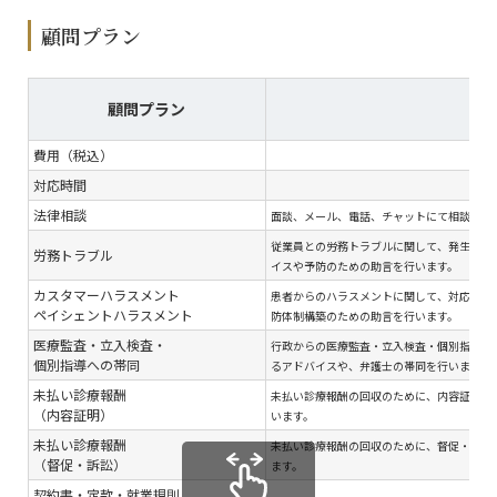
顧問プラン
顧問プラン
費用（税込）
対応時間
法律相談
面談、メール、電話、チャットにて相談対応
従業員との労務トラブルに関して、発生後の
労務トラブル
イスや予防のための助言を行います。
カスタマーハラスメント
患者からのハラスメントに関して、対応のア
ペイシェントハラスメント
防体制構築のための助言を行います。
医療監査・立入検査・
行政からの医療監査・立入検査・個別指導へ
個別指導への帯同
るアドバイスや、弁護士の帯同を行います。
未払い診療報酬
未払い診療報酬の回収のために、内容証明郵
（内容証明）
います。
未払い診療報酬
未払い診療報酬の回収のために、督促・訴訟
（督促・訴訟）
ます。
契約書・定款・就業規則